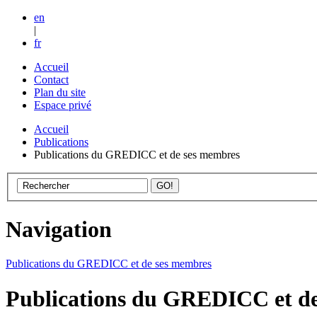
en
|
fr
Accueil
Contact
Plan du site
Espace privé
Accueil
Publications
Publications du GREDICC et de ses membres
Navigation
Publications du GREDICC et de ses membres
Publications du GREDICC et d