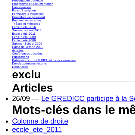
Présentation générale
Programme et documentation
Conférenciers
Frais d’inscription
Formulaire d’inscription
Procédure de paiement
Recherches en cours
Thèses et mémoires
École d’été 2016
Summer school 2016
École d’été 2011
École d’été 2009
École d’été 2009
Summer School 2009
Curso de verano 2009
Activités
Conférences passées
Publications
Publications du GREDICC et de ses membres
Développements récents
Liens utiles
exclu
Articles
26/09 —
Le GREDICC participe à la S
Mots-clés dans le m
Colonne de droite
ecole_ete_2011