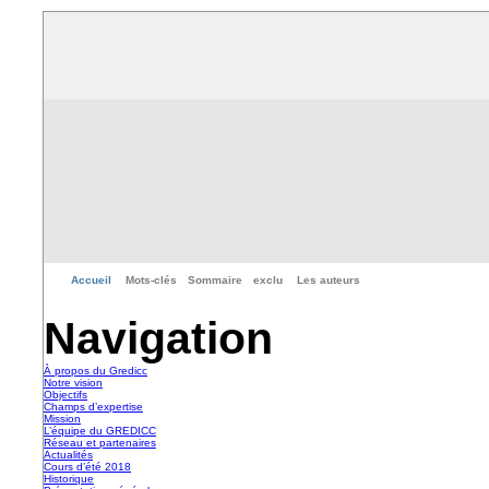
Accueil
Mots-clés
Sommaire
exclu
Les auteurs
Navigation
À propos du Gredicc
Notre vision
Objectifs
Champs d’expertise
Mission
L’équipe du GREDICC
Réseau et partenaires
Actualités
Cours d’été 2018
Historique