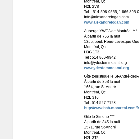
Montréal, Qc
H2L 2V8
Tel. : 514-598-0555, 1 866 895-
info@alexandrelogan.com
www.alexandrelogan.com
Auberge YWCA de Montréal ***
À partir de 75$ la nuit
1355, boul. René-Lévesque Oue
Montréal, Qc
H3G 1T3
Tel : 514 866-9942
info@ydesfemmesmtl.org
www.ydesfemmesmtl.org
Gîte touristique le St-André-des-A
À partir de 85$ la nuit
1654, rue St-André
Montréal, Qc
H2L 3T6
Tel : 514 527-7128
http://www.bnb-montreal.com/fr
Gîte le Simone ***
À partir de 84$ la nuit
1571, rue St-André
Montréal, Qc
H2L 3T5