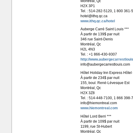
Montréal, Qc
H2X 3P1
Tel. : 514-282-5120, 1 800 361-
hotel@ithq.qc.ca
www.ithq.qc.ca/hotel
Auberge Carré Saint Louis ***
À partir de 139$ par nuit
346 rue Saint-Denis
Montréal, Qc
H2L 4N3
Tel. : +1 866-430-9307
http://www.aubergecarrestloui
info@aubergecarrestlouis.com
Hôtel Holiday Inn Express Hôtel e
À partir de 234$ par nuit
155, boul. René-Lévesque Est
Montréal, Qc
H2X 3Z8
Tel. : 514-448-7100, 1 866 398-
info@hiemontreal.com
www.hiemontreal.com
Hôtel Lord Berri ***
À partir de 109$ par nuit
1199, rue St-Hubert
Montréal, Qc