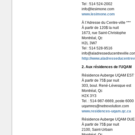
Tel : 514 524-2002
info@lesimone.com
www.lesimone.com
À l’Adresse du Centre-ville ***
À partir de 120$ la nuit
1673, rue Saint-Christophe
Montréal, Qc
H2L 3W7
Tel : 514 528-9516
info@aladresseducentreville.co
http://www.aladresseducentrev
2. Aux résidences de l’UQAM
Résidence Auberge UQAM EST 
À partir de 75$ par nuit
303, boul. René-Lévesque est
Montréal, Qc
H2X 3Y3
Tel. : 514-987-6669, poste 6000
uqamres@netrevolution.com
www.residences-uqam.qc.ca
Résidence Auberge UQAM OUES
À partir de 75$ par nuit
2100, Saint-Urbain
Montréal, Qc