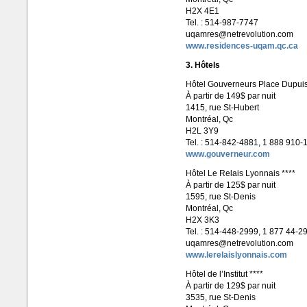
H2X 4E1
Tel. : 514-987-7747
uqamres@netrevolution.com
www.residences-uqam.qc.ca
3. Hôtels
Hôtel Gouverneurs Place Dupuis
À partir de 149$ par nuit
1415, rue St-Hubert
Montréal, Qc
H2L 3Y9
Tel. : 514-842-4881, 1 888 910-
www.gouverneur.com
Hôtel Le Relais Lyonnais ****
À partir de 125$ par nuit
1595, rue St-Denis
Montréal, Qc
H2X 3K3
Tel. : 514-448-2999, 1 877 44-2
uqamres@netrevolution.com
www.lerelaislyonnais.com
Hôtel de l’Institut ****
À partir de 129$ par nuit
3535, rue St-Denis