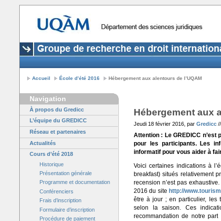
Accueil
École d’été 2016
Hébergement aux alentours de l’UQAM
Navigation
À propos du Gredicc
Hébergement aux a
L’équipe du GREDICC
Jeudi 18 février 2016, par
Gredicc
/
Réseau et partenaires
Attention : Le GREDICC n’est 
Actualités
pour les participants. Les in
informatif pour vous aider à fa
Cours d’été 2018
Historique
Voici certaines indications à l
Présentation générale
breakfast) situés relativement 
recension n’est pas exhaustive. 
Programme et documentation
2016 du site
http://www.touris
Conférenciers
être à jour ; en particulier, le
Frais d’inscription
selon la saison. Ces indica
Formulaire d’inscription
recommandation de notre part 
Procédure de paiement