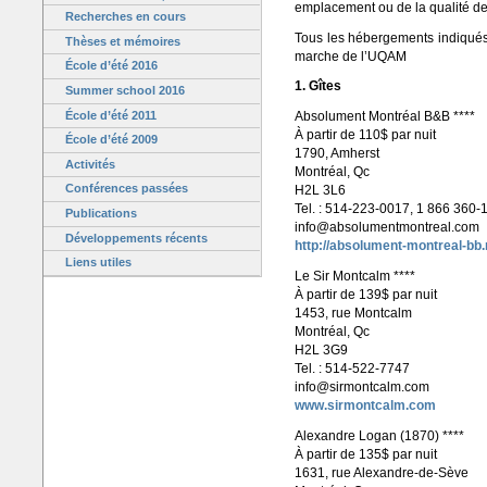
emplacement ou de la qualité des 
Recherches en cours
Tous les hébergements indiqués
Thèses et mémoires
marche de l’UQAM
École d’été 2016
1. Gîtes
Summer school 2016
École d’été 2011
Absolument Montréal B&B ****
À partir de 110$ par nuit
École d’été 2009
1790, Amherst
Activités
Montréal, Qc
Conférences passées
H2L 3L6
Tel. : 514-223-0017, 1 866 360-
Publications
info@absolumentmontreal.com
Développements récents
http://absolument-montreal-bb
Liens utiles
Le Sir Montcalm ****
À partir de 139$ par nuit
1453, rue Montcalm
Montréal, Qc
H2L 3G9
Tel. : 514-522-7747
info@sirmontcalm.com
www.sirmontcalm.com
Alexandre Logan (1870) ****
À partir de 135$ par nuit
1631, rue Alexandre-de-Sève