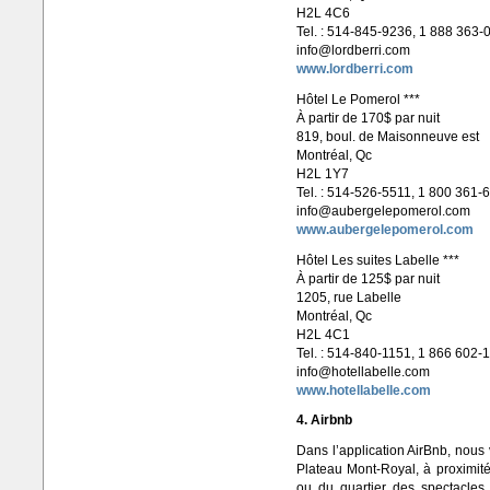
H2L 4C6
Tel. : 514-845-9236, 1 888 363-
info@lordberri.com
www.lordberri.com
Hôtel Le Pomerol ***
À partir de 170$ par nuit
819, boul. de Maisonneuve est
Montréal, Qc
H2L 1Y7
Tel. : 514-526-5511, 1 800 361-
info@aubergelepomerol.com
www.aubergelepomerol.com
Hôtel Les suites Labelle ***
À partir de 125$ par nuit
1205, rue Labelle
Montréal, Qc
H2L 4C1
Tel. : 514-840-1151, 1 866 602-
info@hotellabelle.com
www.hotellabelle.com
4. Airbnb
Dans l’application AirBnb, nous
Plateau Mont-Royal, à proximit
ou du quartier des spectacles,