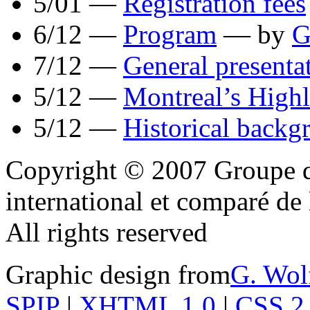
5/01 —
Registration fees
6/12 —
Program
— by
G
7/12 —
General presenta
5/12 —
Montreal’s High
5/12 —
Historical backg
Copyright © 2007 Groupe de
international et comparé 
All rights reserved
Graphic design from
G. Wol
SPIP
|
XHTML 1.0
|
CSS 2