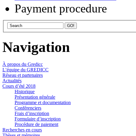
Payment procedure
Navigation
À propos du Gredicc
L’équipe du GREDICC
Réseau et partenaires
Actualités
Cours d’été 2018
Historique
Présentation générale
Programme et documentation
Conférenciers
Frais d’inscription
Formulaire d’inscription
Procédure de paiement
Recherches en cours
Thèses et mémoires