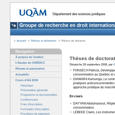
Accueil
Thèses et mémoires
Thèses de doctorat
Navigation
À propos du Gredicc
Thèses de doctora
L’équipe du GREDICC
Dimanche 28 septembre 2008, par
G
Réseau et partenaires
FONSECA Patricia,
Développem
consommation au Québec et a
Actualités
DIAWARA Karounga,
Le contr
Cours d’été 2018
pratiques anticoncurrentielle
Historique
approche juridique du march
Présentation générale
Programme et documentation
En cours
Conférenciers
DAYYANI Abdulrassoul,
Règles
Frais d’inscription
consommateur
.
Formulaire d’inscription
LEBEKE Claire,
Les instrumen
Procédure de paiement