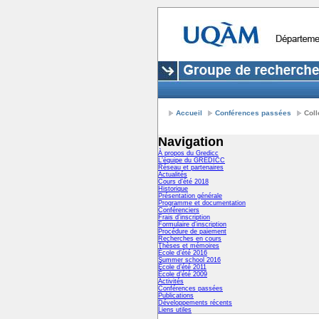
Accueil
Conférences passées
Coll
Navigation
À propos du Gredicc
L’équipe du GREDICC
Réseau et partenaires
Actualités
Cours d’été 2018
Historique
Présentation générale
Programme et documentation
Conférenciers
Frais d’inscription
Formulaire d’inscription
Procédure de paiement
Recherches en cours
Thèses et mémoires
École d’été 2016
Summer school 2016
École d’été 2011
École d’été 2009
Activités
Conférences passées
Publications
Développements récents
Liens utiles