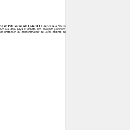
oit de l’Universidade Federal Fluminense
à Niteroi
nes aux deux pays et débattu des solutions juridiques
ique de protection du consommateur au Brésil comme au