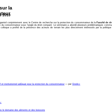
sur la
teur
re 2010
ganisé conjointement avec le Centre de recherche sur la protection du consommateur de la
Faculté de dr
tion du consommateur sous l’angle du droit comparé. Le séminaire a abordé plusieurs problématiques commu
e colloque a profité de la présence des acteurs de terrain les plus directement intéressés par la polit
tif et institutionnel adéquat pour la protection du consommateur
— par
Gredicc
cc
ans le domaine des aliments et des boissons