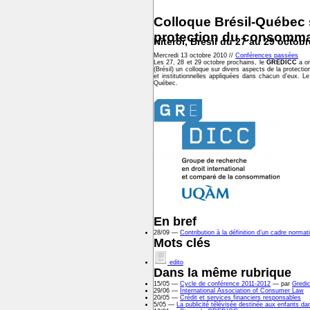
Colloque Brésil-Québec 
protection du consomma
Niterói, Brésil du 27 au 29 octob
Mercredi 13 octobre 2010 //
Conférences passées
Les 27, 28 et 29 octobre prochains, le
GREDICC
a or
(Brésil) un colloque sur divers aspects de la protec
et institutionnelles appliquées dans chacun d’eux. L
Québec.
En bref
28/09 —
Contribution à la définition d’un cadre norma
Mots clés
edito
Dans la même rubrique
15/05 —
Cycle de conférence 2011-2012
— par
Gredi
29/06 —
International Association of Consumer Law
20/05 —
Crédit et services financiers responsables
5/05 —
La publicité télévisée destinée aux enfants d