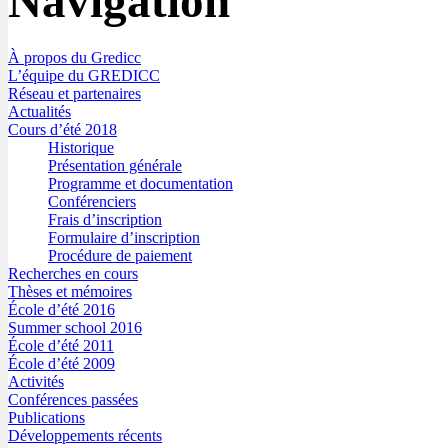
Navigation
À propos du Gredicc
L’équipe du GREDICC
Réseau et partenaires
Actualités
Cours d’été 2018
Historique
Présentation générale
Programme et documentation
Conférenciers
Frais d’inscription
Formulaire d’inscription
Procédure de paiement
Recherches en cours
Thèses et mémoires
École d’été 2016
Summer school 2016
École d’été 2011
École d’été 2009
Activités
Conférences passées
Publications
Développements récents