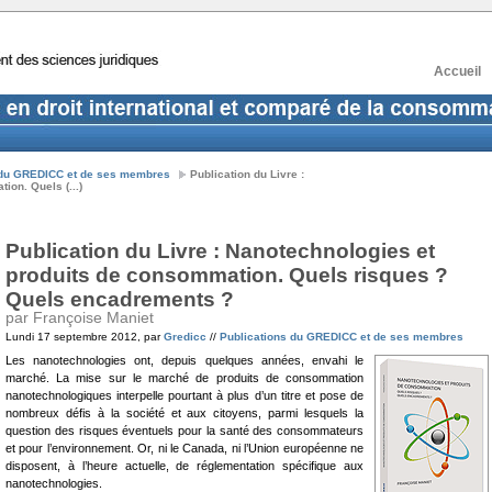
Accueil
 du GREDICC et de ses membres
Publication du Livre :
on. Quels (...)
Publication du Livre : Nanotechnologies et
produits de consommation. Quels risques ?
Quels encadrements ?
par Françoise Maniet
Lundi 17 septembre 2012, par
Gredicc
//
Publications du GREDICC et de ses membres
Les nanotechnologies ont, depuis quelques années, envahi le
marché. La mise sur le marché de produits de consommation
nanotechnologiques interpelle pourtant à plus d’un titre et pose de
nombreux défis à la société et aux citoyens, parmi lesquels la
question des risques éventuels pour la santé des consommateurs
et pour l’environnement. Or, ni le Canada, ni l’Union européenne ne
disposent, à l’heure actuelle, de réglementation spécifique aux
nanotechnologies.