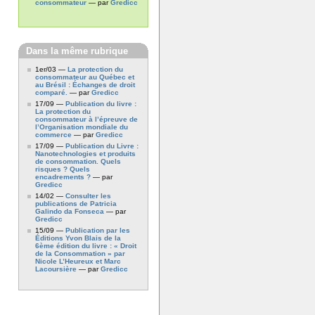
consommateur
— par
Gredicc
Dans la même rubrique
1er/03 —
La protection du
consommateur au Québec et
au Brésil : Échanges de droit
comparé.
— par
Gredicc
17/09 —
Publication du livre :
La protection du
consommateur à l’épreuve de
l’Organisation mondiale du
commerce
— par
Gredicc
17/09 —
Publication du Livre :
Nanotechnologies et produits
de consommation. Quels
risques ? Quels
encadrements ?
— par
Gredicc
14/02 —
Consulter les
publications de Patricia
Galindo da Fonseca
— par
Gredicc
15/09 —
Publication par les
Éditions Yvon Blais de la
6ème édition du livre : « Droit
de la Consommation » par
Nicole L’Heureux et Marc
Lacoursière
— par
Gredicc