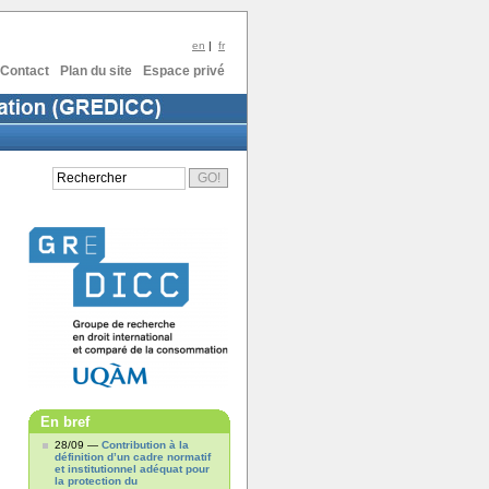
en
|
fr
Contact
Plan du site
Espace privé
En bref
28/09 —
Contribution à la
définition d’un cadre normatif
et institutionnel adéquat pour
la protection du