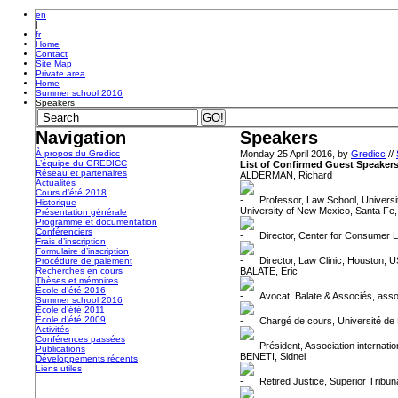
en
|
fr
Home
Contact
Site Map
Private area
Home
Summer school 2016
Speakers
Navigation
Speakers
À propos du Gredicc
Monday 25 April 2016, by
Gredicc
//
L’équipe du GREDICC
List of Confirmed Guest Speaker
Réseau et partenaires
ALDERMAN, Richard
Actualités
Cours d’été 2018
Professor, Law School, Universi
Historique
University of New Mexico, Santa Fe
Présentation générale
Programme et documentation
Conférenciers
Director, Center for Consumer L
Frais d’inscription
Formulaire d’inscription
Director, Law Clinic, Houston, 
Procédure de paiement
Recherches en cours
BALATE, Eric
Thèses et mémoires
École d’été 2016
Avocat, Balate & Associés, asso
Summer school 2016
École d’été 2011
École d’été 2009
Chargé de cours, Université de 
Activités
Conférences passées
Président, Association internati
Publications
BENETI, Sidnei
Développements récents
Liens utiles
Retired Justice, Superior Tribuna