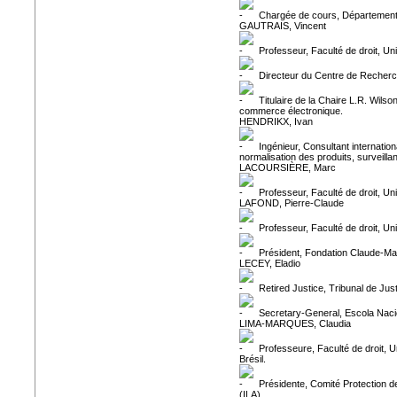
Chargée de cours, Département
GAUTRAIS, Vincent
Professeur, Faculté de droit, Un
Directeur du Centre de Recherch
Titulaire de la Chaire L.R. Wilson
commerce électronique.
HENDRIKX, Ivan
Ingénieur, Consultant internation
normalisation des produits, surveill
LACOURSIÈRE, Marc
Professeur, Faculté de droit, U
LAFOND, Pierre-Claude
Professeur, Faculté de droit, Un
Président, Fondation Claude-Ma
LECEY, Eladio
Retired Justice, Tribunal de Jus
Secretary-General, Escola Nacion
LIMA-MARQUES, Claudia
Professeure, Faculté de droit, U
Brésil.
Présidente, Comité Protection d
(ILA).