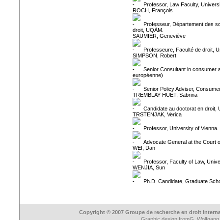
Professor, Law Faculty, Univers
ROCH, François
Professeur, Département des scie
droit, UQÀM.
SAUMIER, Geneviève
Professeure, Faculté de droit, U
SIMPSON, Robert
Senior Consultant in consumer 
européenne)
Senior Policy Adviser, Consumer
TREMBLAY-HUET, Sabrina
Candidate au doctorat en droit, 
TRSTENJAK, Verica
Professor, University of Vienna.
Advocate General at the Court o
WEI, Dan
Professor, Faculty of Law, Unive
WENJIA, Sun
Ph.D. Candidate, Graduate Schoo
Copyright © 2007 Groupe de recherche en droit intern
Graphic design from
G. Wolfgang