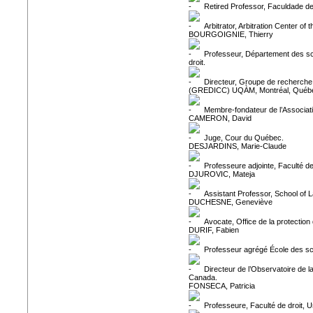
Retired Professor, Faculdade de
Arbitrator, Arbitration Center 
BOURGOIGNIE, Thierry
Professeur, Département des scie
droit.
Directeur, Groupe de recherche 
(GREDICC) UQÀM, Montréal, Québe
Membre-fondateur de l’Associati
CAMERON, David
Juge, Cour du Québec.
DESJARDINS, Marie-Claude
Professeure adjointe, Faculté de
DJUROVIC, Mateja
Assistant Professor, School of L
DUCHESNE, Geneviève
Avocate, Office de la protectio
DURIF, Fabien
Professeur agrégé École des sci
Directeur de l’Observatoire de
Canada.
FONSECA, Patricia
Professeure, Faculté de droit, Un