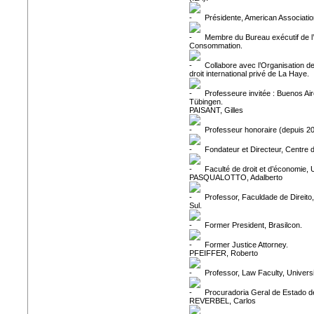
Présidente, American Associatio
Membre du Bureau exécutif de l’A
Consommation.
Collabore avec l’Organisation 
droit international privé de La Haye.
Professeure invitée : Buenos Ai
Tübingen.
PAISANT, Gilles
Professeur honoraire (depuis 2
Fondateur et Directeur, Centre d
Faculté de droit et d’économie,
PASQUALOTTO, Adalberto
Professor, Faculdade de Direito,
Sul.
Former President, Brasilcon.
Former Justice Attorney.
PFEIFFER, Roberto
Professor, Law Faculty, Univers
Procuradoria Geral de Estado d
REVERBEL, Carlos